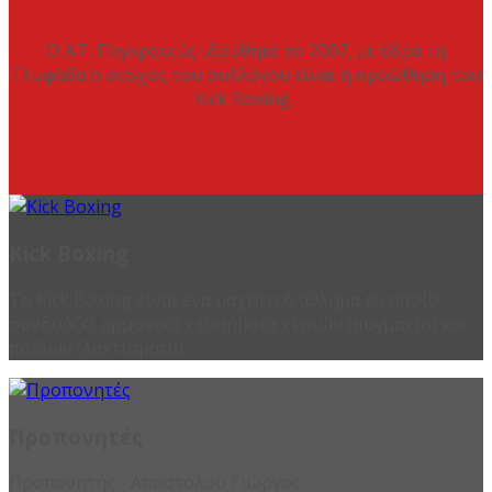
Ο Α.Σ. Παγκρατεύς ιδρύθηκε το 2007, με έδρα τη
Γλυφάδα ο στόχος του συλλόγου είναι η προώθηση του
Kick Boxing.
Kick Boxing
Το Kick Boxing είναι ένα μαχητικό άθλημα το οποίο
συνδυάζει αρμονικά χτυπήματα χεριών (πυγμαχία) και
ποδιών (λακτίσματα).
Προπονητές
Προπονητής - Αποστόλου Γιώργος