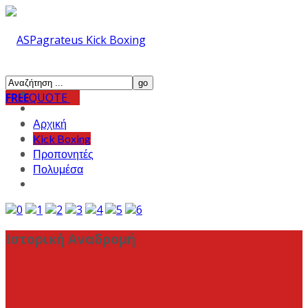
FREE
QUOTE
Αρχική
Kick Boxing
Προπονητές
Πολυμέσα
0
1
2
3
4
5
6
Ιστορική Αναδρομή