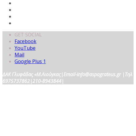
GET SOCIAL
Facebook
YouTube
Mail
Google Plus 1
ΔΑΚ Γλυφάδας «Μ.Λιούγκας|Email-info@aspagrateus.gr |Τηλ
6975737862|210-8943844|