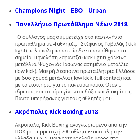
Champions Night - EBO - Urban
Πανελλήνιο Πρωτάθλημα Νέων 2018
Ο σύλλογος μας συμμετείχε στο πανελλήνιο
πρωτάθλημα με 4 αθλητές. Στέφανος Γαβαλάς (kick
light) πολύ καλή παρουσία δεν προκρίθηκε στα
σημεία. Πηνελόπη Χαραντζα (kick light) χάλκινο
μετάλλιο. Ψυχογιός Ιάσωνας ασημένιο μετάλλιο
(low kick). Μακρή Δέσποινα πρωταθλήτρια Ελλάδος
με δυο χρυσά μετάλλια ( low kick, full contact) και
με το εισιτήριο για το πανευρωπαϊκό. Όταν ο
ιδρώτας και το αίμα γίνονται δόξα και διακρίσεις.
Πάντα υπερήφανος για τους αθλητές μου.
Ακρόπολις Kick Boxing 2018
Ακρόπολις Kick Boxing αναγνωρισμένο απο την
ΠΟΚ με συμμετοχή 700 αθλητών απο όλη την
Ελλάδα. Ο Α. Σ. Παγκρατευς ελαβε μερος στο