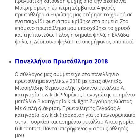
πραγματική κατάθεση ψυχής απο την Δέσποινα
Μακρή, ομως η έμπειρη Σέρβα και 4 φορές
πρωταθλήτρια Ευρώπης μας στέρησε το χρυσό σε
ενα παιχνίδι φωτιά που κρίθηκε στα σημεία. Στο
επόμενο πρωτάθλημα μου υποσχέθηκε το χρυσό
και την πιστεύω. Τέλος η σημαία ψηλά, η Ελλάδα
ψηλά, η Δέσποινα ψηλά. Πιο υπερήφανος από ποτέ.
Πανελλήνιο Πρωτάθλημα 2018
Ο σύλλογος μας συμμετείχε στο πανελλήνιο
πρωτάθλημα ενηλίκων 2018 με τρεις αθλητές.
Μισαηλίδης Θεμιστοκλής, χάλκινο μετάλλιο Α
κατηγορία low kick, Ψαράκος Παναγιώτης ασημένιο
μετάλλιο B κατηγορία kick light Ζυγούρης Κώστας
Με διπλή διάκριση, Πρωταθλητής Ελλάδος Α
κατηγορία low kick (πρόκριση για το πανευρωπαϊκό
στην Τουρκία) και ασημένιο μετάλλιο Α κατηγορία
full contact. Πάντα υπερήφανος για τους αθλητές
μου