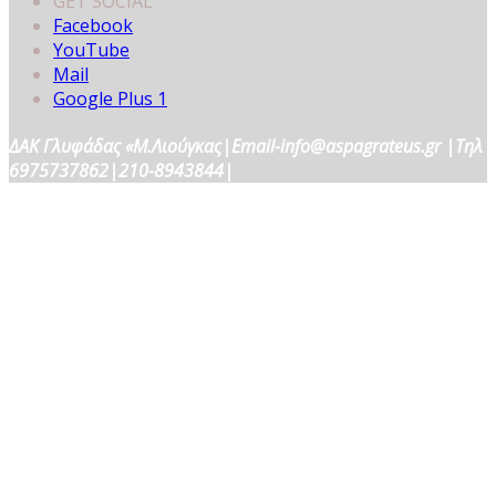
GET SOCIAL
Facebook
YouTube
Mail
Google Plus 1
ΔΑΚ Γλυφάδας «Μ.Λιούγκας|Email-info@aspagrateus.gr |Τηλ
6975737862|210-8943844|