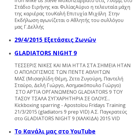
Iron Mike us Steve MoxonΣάββατο στις 7:00μμ, στο
Στάδιο Ειρήνης και ΦιλίαςΑύριο η τελευταία μάχη
της καριέρας τουΚαλή Επιτυχία Μιχάλη Στην
Εκδήλωση αγωνίζεται ο Αθλητής του συλλόγου
μας Γ.Δελλής
29/4/2015 Εξετάσεις Ζωνών
GLADIATORS NIGHT 9
ΤΕΣΣΕΡΙΣ ΝΙΚΕΣ ΚΑΙ ΜΙΑ ΗΤΤΑ ΣΤΑ ΣΗΜΕΙΑ ΗΤΑΝ
Ο ΑΠΟΛΟΓΙΣΜΟΣ ΤΩΝ ΠΕΝΤΕ ΑΘΛΗΤΩΝ
ΜΑΣ (Μισαηλίδη Θέμη, Ζετα Ζυγούρη, Παντελή
Σταύρο, Δελή Γιώργο, Ασημακόπουλο Γιώργο)
ΣΤΟ ΑΡΤΙΑ ΟΡΓΑΝΩΜΕΝΟ GLADIATORS 9 ΤΟΥ
ΤΑΣΟΥ ΤΣΑΛΑ ΣΥΓΧΑΡHΤΗΡΙΑ ΣΕ ΟΛΟΥΣ...
Kickboxing sparring - Apostolou Fridays Training
21/3/2015 (gladiators 9 prep VID) Α.Σ. Παγκρατεύς
στο GLADIATORS NIGHT 9 (ΧΑΛΚΙΔΑ) 2015 VID
Το Κανάλι μας στο YouTube