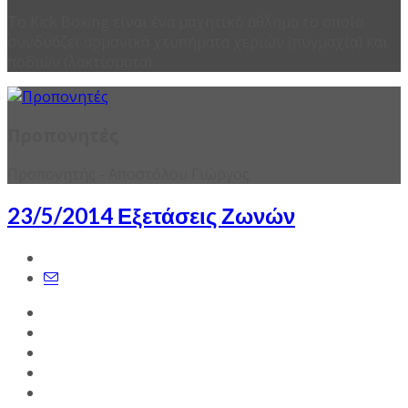
Το Kick Boxing είναι ένα μαχητικό άθλημα το οποίο
συνδυάζει αρμονικά χτυπήματα χεριών (πυγμαχία) και
ποδιών (λακτίσματα).
Προπονητές
Προπονητής - Αποστόλου Γιώργος
23/5/2014 Εξετάσεις Ζωνών