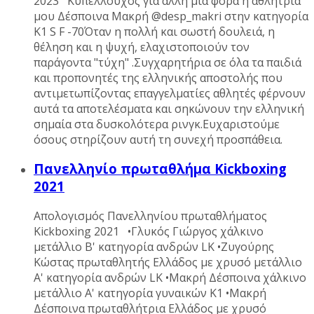
2023 Κυπελλούχος για άλλη μια φορά η αθλήτρια
μου Δέσποινα Μακρή @desp_makri στην κατηγορία
K1 S F -70Όταν η πολλή και σωστή δουλειά, η
θέληση και η ψυχή, ελαχιστοποιούν τον
παράγοντα "τύχη" .Συγχαρητήρια σε όλα τα παιδιά
και προπονητές της ελληνικής αποστολής που
αντιμετωπίζοντας επαγγελματίες αθλητές φέρνουν
αυτά τα αποτελέσματα και σηκώνουν την ελληνική
σημαία στα δυσκολότερα ρινγκ.Ευχαριστούμε
όσους στηρίζουν αυτή τη συνεχή προσπάθεια.
Πανελληνίο πρωταθλήμα Kickboxing
2021
Απολογισμός Πανελληνίου πρωταθλήματος
Kickboxing 2021 •Γλυκός Γιώργος χάλκινο
μετάλλιο Β' κατηγορία ανδρών LK •Ζυγούρης
Κώστας πρωταθλητής Ελλάδος με χρυσό μετάλλιο
Α' κατηγορία ανδρών LK •Μακρή Δέσποινα χάλκινο
μετάλλιο Α' κατηγορία γυναικών K1 •Μακρή
Δέσποινα πρωταθλήτρια Ελλάδος με χρυσό