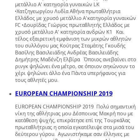
μετάλλιο Α' κατηγορία γυναικών LK
•Χατζηγεωργίου Λυδία Αθήνα πρωταθλήτρια
Ελλάδος με χρυσό μετάλλιο Α'κατηγορία γυναικών
FC •Δουρίδας Γιώργος πρωταθλητής Ελλάδος με
χρυσό μετάλλιο Α' κατηγορία ανδρών Κ1 Και
τέλος εξαιρετική εμφάνιση των μικρών αθλητών
του συλλόγου μας Κούτρας Σταμάτης Γκουδής
Βασίλης Βασιλειάδης Ανδρέας Βασιλειάδης
Δημήτρης Μαδένζη Ελβίρα Όποιος ανεβαίνει στο
ρινγκ ψηλώνει ένα μέτρο, σε όποιον σηκώνουν το
χέρι ψηλώνει άλλο ένα Πάντα υπερήφανος για
τους αθλητές μου.
EUROPEAN CHAMPIONSHIP 2019
EUROPEAN CHAMPIONSHIP 2019 Πολύ σημαντική
νίκη της αθλήτριας μου Δέσποινας Μακρή που με
κατάθεση ψυχής, επικράτησε επί της Τουρκάλας
πρωταθλήτριας η οποία εγκατέλειψε στα μισά του
δεύτερου γύρου. Αγωνιστήκαμε σαν έλληνες με