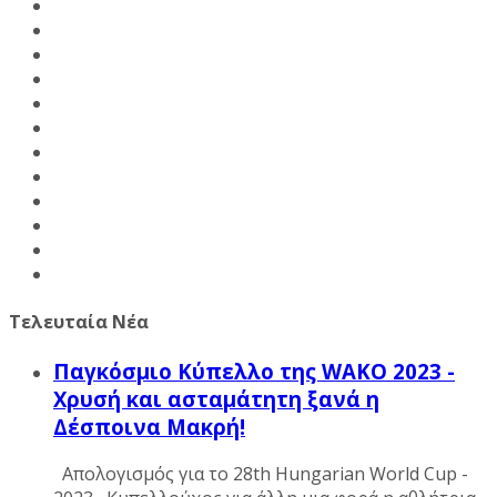
Τελευταία Νέα
Παγκόσμιο Κύπελλο της WAKO 2023 -
Χρυσή και ασταμάτητη ξανά η
Δέσποινα Μακρή!
Απολογισμός για το 28th Hungarian World Cup -