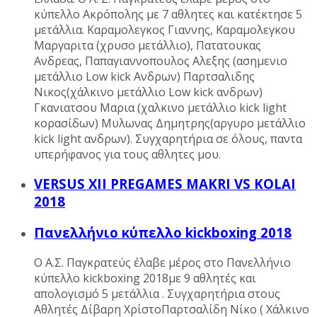
κύπελλο Ακρόπολης με 7 αθλητες και κατέκτησε 5
μετάλλια. Καραμολεγκος Γιαννης, Καραμολεγκου
Μαργαριτα (χρυσο μετάλλιο), Πατατουκας
Ανδρεας, Παπαγιαννοπουλος Αλεξης (ασημενιο
μετάλλιο Low kick Ανδρων) Παρτσαλιδης
Νικος(χάλκινο μετάλλιο Low kick ανδρων)
Γκανιατσου Μαρια (χαλκινο μετάλλιο kick light
κορασίδων) Μυλωνας Δημητρης(αργυρο μετάλλιο
kick light ανδρων). Συγχαρητήρια σε όλους, παντα
υπερήφανος για τους αθλητες μου.
VERSUS XII PREGAMES MAKRI VS KOLAI
2018
Πανελλήνιο κύπελλο kickboxing 2018
Ο Α.Σ. Παγκρατεύς έλαβε μέρος στο Πανελλήνιο
κύπελλο kickboxing 2018με 9 αθλητές και
απολογισμό 5 μετάλλια . Συγχαρητήρια στους
Αθλητές Δίβαρη ΧρίστοΠαρτσαλίδη Νίκο ( Χάλκινο