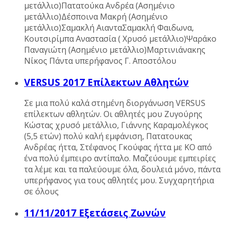
μετάλλιο)Πατατούκα Ανδρέα (Ασημένιο
μετάλλιο)Δέσποινα Μακρή (Ασημένιο
μετάλλιο)Σαμακλή ΑιανταΣαμακλή Φαιδωνα,
Κουτσιρίμπα Αναστασία ( Χρυσό μετάλλιο)Ψαράκο
Παναγιώτη (Ασημένιο μετάλλιο)Μαρτινιάνακης
Νίκος Πάντα υπερήφανος Γ. Αποστόλου
VERSUS 2017 Επίλεκτων Αθλητών
Σε μια πολύ καλά στημένη διοργάνωση VERSUS
επίλεκτων αθλητών. Oι αθλητές μου Ζυγούρης
Κώστας χρυσό μετάλλιο, Γιάννης Καραμολέγκος
(5,5 ετών) πολύ καλή εμφάνιση, Πατατουκας
Ανδρέας ήττα, Στέφανος Γκούφας ήττα με ΚΟ από
ένα πολύ έμπειρο αντίπαλο. Μαζεύουμε εμπειρίες
τα λέμε και τα παλεύουμε όλα, δουλειά μόνο, πάντα
υπερήφανος για τους αθλητές μου. Συγχαρητήρια
σε όλους
11/11/2017 Εξετάσεις Ζωνών