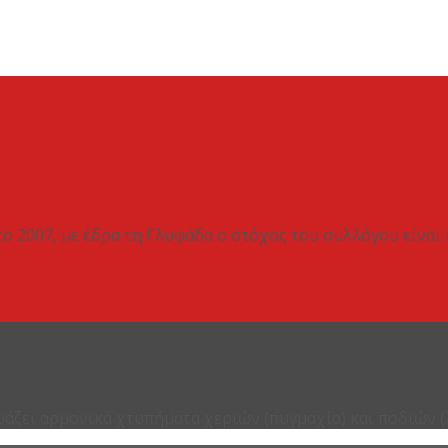
το 2007, με έδρα τη Γλυφάδα ο στόχος του συλλόγου είναι
υάζει αρμονικά χτυπήματα χεριών (πυγμαχία) και ποδιών (