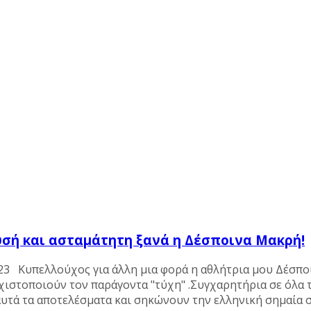
υσή και ασταμάτητη ξανά η Δέσποινα Μακρή!
023 Κυπελλούχος για άλλη μια φορά η αθλήτρια μου Δέσπο
αχιστοποιούν τον παράγοντα "τύχη" .Συγχαρητήρια σε όλα 
αυτά τα αποτελέσματα και σηκώνουν την ελληνική σημαία