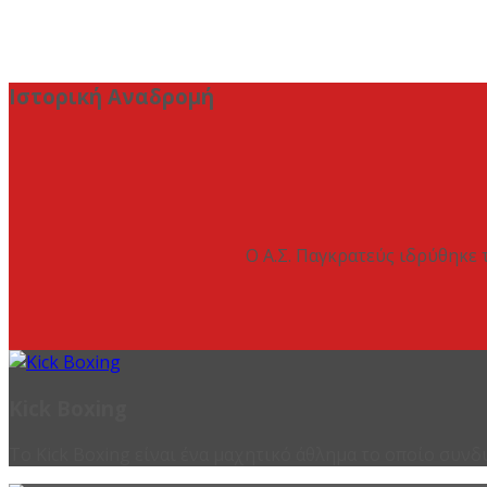
Ιστορική Αναδρομή
Ο Α.Σ. Παγκρατεύς ιδρύθηκε 
Kick Boxing
Το Kick Boxing είναι ένα μαχητικό άθλημα το οποίο συνδ