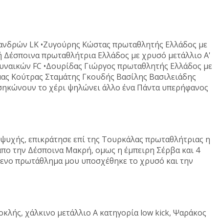
 ανδρών LK •Ζυγούρης Κώστας πρωταθλητής Ελλάδος με
ή Δέσποινα πρωταθλήτρια Ελλάδος με χρυσό μετάλλιο Α'
γυναικών FC •Δουρίδας Γιώργος πρωταθλητής Ελλάδος με
μας Κούτρας Σταμάτης Γκουδής Βασίλης Βασιλειάδης
 σηκώνουν το χέρι ψηλώνει άλλο ένα Πάντα υπερήφανος
υχής, επικράτησε επί της Τουρκάλας πρωταθλήτριας η
απο την Δέσποινα Μακρή, ομως η έμπειρη Σέρβα και 4
όμενο πρωτάθλημα μου υποσχέθηκε το χρυσό και την
κλής, χάλκινο μετάλλιο Α κατηγορία low kick, Ψαράκος