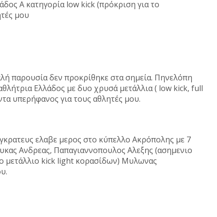
δος Α κατηγορία low kick (πρόκριση για το
θλητές μου
αλή παρουσία δεν προκρίθηκε στα σημεία. Πηνελόπη
θλήτρια Ελλάδος με δυο χρυσά μετάλλια ( low kick, full
 Πάντα υπερήφανος για τους αθλητές μου.
αγκρατευς ελαβε μερος στο κύπελλο Ακρόπολης με 7
ουκας Ανδρεας, Παπαγιαννοπουλος Αλεξης (ασημενιο
ο μετάλλιο kick light κορασίδων) Μυλωνας
ου.