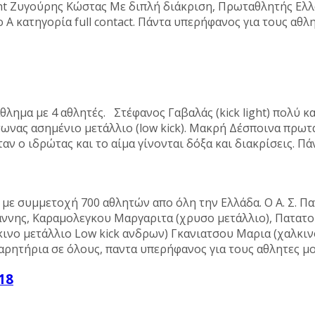
ght Ζυγούρης Κώστας Με διπλή διάκριση, Πρωταθλητής Ελλά
 Α κατηγορία full contact. Πάντα υπερήφανος για τους α
ημα με 4 αθλητές. Στέφανος Γαβαλάς (kick light) πολύ κ
άσωνας ασημένιο μετάλλιο (low kick). Μακρή Δέσποινα πρωτα
Όταν ο ιδρώτας και το αίμα γίνονται δόξα και διακρίσεις.
με συμμετοχή 700 αθλητών απο όλη την Ελλάδα. Ο Α. Σ. Π
ιαννης, Καραμολεγκου Μαργαριτα (χρυσο μετάλλιο), Πατατ
ινο μετάλλιο Low kick ανδρων) Γκανιατσου Μαρια (χαλκιν
χαρητήρια σε όλους, παντα υπερήφανος για τους αθλητες μ
18