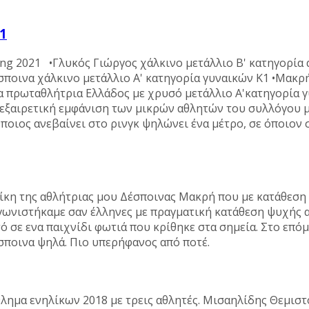
1
ng 2021 •Γλυκός Γιώργος χάλκινο μετάλλιο Β' κατηγορία
σποινα χάλκινο μετάλλιο Α' κατηγορία γυναικών K1 •Μακρ
α πρωταθλήτρια Ελλάδος με χρυσό μετάλλιο Α'κατηγορία 
 εξαιρετική εμφάνιση των μικρών αθλητών του συλλόγου 
ιος ανεβαίνει στο ρινγκ ψηλώνει ένα μέτρο, σε όποιον
 της αθλήτριας μου Δέσποινας Μακρή που με κατάθεση ψ
γωνιστήκαμε σαν έλληνες με πραγματική κατάθεση ψυχής 
 σε ενα παιχνίδι φωτιά που κρίθηκε στα σημεία. Στο επ
Δέσποινα ψηλά. Πιο υπερήφανος από ποτέ.
ημα ενηλίκων 2018 με τρεις αθλητές. Μισαηλίδης Θεμιστο