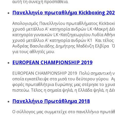
αυτή τη συνεχή προσπάθεια.
Πανελληνίο πρωταθλήμα Kickboxing 202
Απολογισμός Πανελληνίου πρωταθλήματος Kickboxi
χρυσό μετάλλιο Α' κατηγορία ανδρών LK •Μακρή Δέ
κατηγορία γυναικών LK •Χατζηγεωργίου Λυδία Αθήν
χρυσό μετάλλιο Α' κατηγορία ανδρών Κ1 Και τέλος
Ανδρέας Βασιλειάδης Δημήτρης Μαδένζη Ελβίρα Όπο
για τους αθλητές μου.
EUROPEAN CHAMPIONSHIP 2019
EUROPEAN CHAMPIONSHIP 2019 Πολύ σημαντική νίκη
οποία εγκατέλειψε στα μισά του δεύτερου γύρου. Α
φορές πρωταθλήτρια Ευρώπης μας στέρησε το χρυσό
πιστεύω. Τέλος η σημαία ψηλά, η Ελλάδα ψηλά, η 
Πανελλήνιο Πρωτάθλημα 2018
Ο σύλλογος μας συμμετείχε στο πανελλήνιο πρωτάθλ