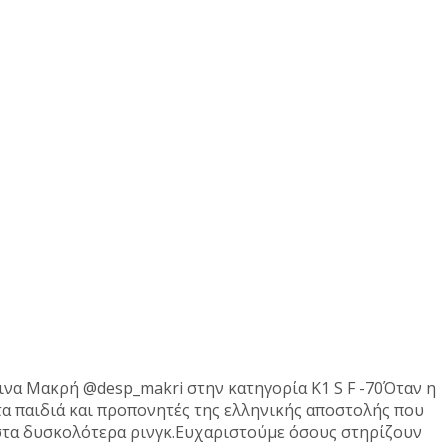
ινα Μακρή @desp_makri στην κατηγορία K1 S F -70Όταν η
τα παιδιά και προπονητές της ελληνικής αποστολής που
 στα δυσκολότερα ρινγκ.Ευχαριστούμε όσους στηρίζουν